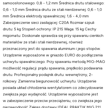
samoosłonowego: 0,8 - 1,2 mm Średnica drutu stalowego:
0,6 - 1,0 mm Średnica drutu ze stali nierdzewnej: 0,6 - 1,0
mm Średnica elektrody spawalniczej: 1,6 - 4,0 mm
Zabezpieczenie sieci zasilającej: C20A Rozmiar szpuli
drutu: 5 kg Stopień ochrony: IP 21S Waga: 15 kg Cechy
migomatu: Doskonale sprawdza się przy spawaniu cienkich
materiałów ze stali i stali nierdzewnej, również
przeznaczony jest do spawania aluminium i jego stopów.
Urządzenie wyposażone w gniazdo EURO do podłączenia
uchwytu spawalniczego. Przy spawaniu metodą MIG-MAG
możliwość regulacji: prądu spawania, prędkości podawania
drutu. Profesjonalny podajnik drutu: wewnętrzny, 2-
rolkowy. Zamienna biegunowość uchwytu. Urządzenie
posiada układ chłodzenia wentylatorem co zdecydowanie
zwiększa jego wydajność. Urządzenie wyposażone jest
w zabezpieczenie przeciw przeciążeniu, co zwiększa jego
niezawodność Zakres dostawy IDEAL PRAKTIK MIG 211