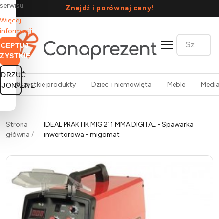
serwisu.
Znajdź i porównaj ceny!
Więcej
informacji
KCEPTUJ
ZYSTKIE
ODRZUĆ
Wszystkie produkty
Dzieci i niemowlęta
Meble
Medi
CJONALNE
Strona
IDEAL PRAKTIK MIG 211 MMA DIGITAL - Spawarka
główna
/
inwertorowa - migomat