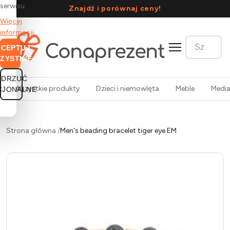
serwisu.
Znajdź i porównaj ceny!
Więcej
informacji
KCEPTUJ
ZYSTKIE
ODRZUĆ
Wszystkie produkty
Dzieci i niemowlęta
Meble
Medi
CJONALNE
Strona główna
/
Men's beading bracelet tiger eye EM